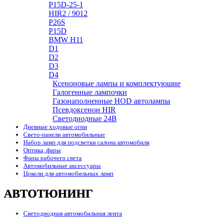
P15D-25-1
HIR2 / 9012
P26S
P15D
BMW H11
D1
D2
D3
D4
Ксеноновые лампы и комплектующие
Галогенные лампочки
Газонаполненные HOD автолампы
Псевдоксенон HIR
Cветодиодные 24B
Дневные ходовые огни
Свето-панели автомобильные
Набор ламп для подсветки салона автомобиля
Оптика, фары
Фары рабочего света
Автомобильные аксессуары
Цоколи для автомобильных ламп
АВТОТЮНИНГ
Светодиодная автомобильная лента