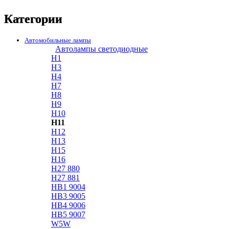
Категории
Автомобильные лампы
Автолампы светодиодные
H1
H3
H4
H7
H8
H9
H10
H11
H12
H13
H15
H16
H27 880
H27 881
HB1 9004
HB3 9005
HB4 9006
HB5 9007
W5W