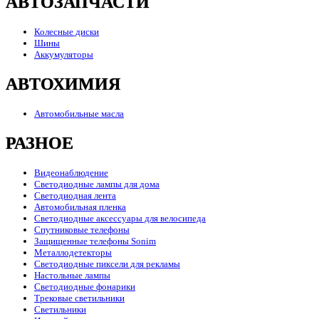
АВТОЗАПЧАСТИ
Колесные диски
Шины
Аккумуляторы
АВТОХИМИЯ
Автомобильные масла
РАЗНОЕ
Видеонаблюдение
Светодиодные лампы для дома
Светодиодная лента
Автомобильная пленка
Светодиодные аксессуары для велосипеда
Спутниковые телефоны
Защищенные телефоны Sonim
Металлодетекторы
Светодиодные пиксели для рекламы
Настольные лампы
Светодиодные фонарики
Трековые светильники
Светильники