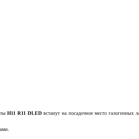
мпы
H11 R11 DLED
встанут на посадочное место галогенных л
ами.