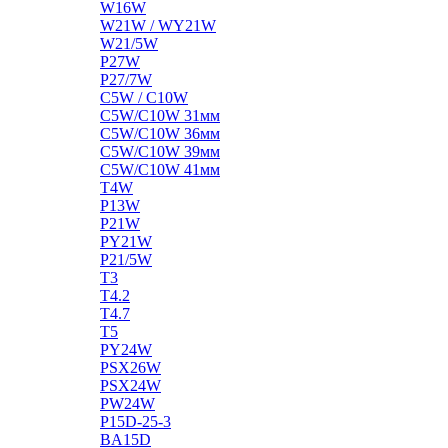
W16W
W21W / WY21W
W21/5W
P27W
P27/7W
C5W / C10W
C5W/C10W 31мм
C5W/C10W 36мм
C5W/C10W 39мм
C5W/C10W 41мм
T4W
P13W
P21W
PY21W
P21/5W
T3
T4.2
T4.7
T5
PY24W
PSX26W
PSX24W
PW24W
P15D-25-3
BA15D