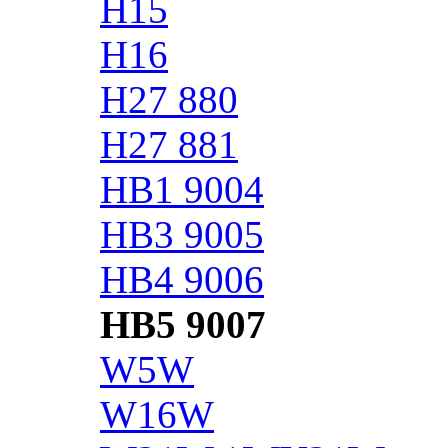
H15
H16
H27 880
H27 881
HB1 9004
HB3 9005
HB4 9006
HB5 9007
W5W
W16W