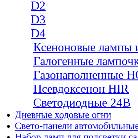
D2
D3
D4
Ксеноновые лампы 
Галогенные лампоч
Газонаполненные H
Псевдоксенон HIR
Cветодиодные 24B
Дневные ходовые огни
Свето-панели автомобильны
Набор ламп для подсветки с