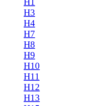
H1
H3
H4
H7
H8
H9
H10
H11
H12
H13