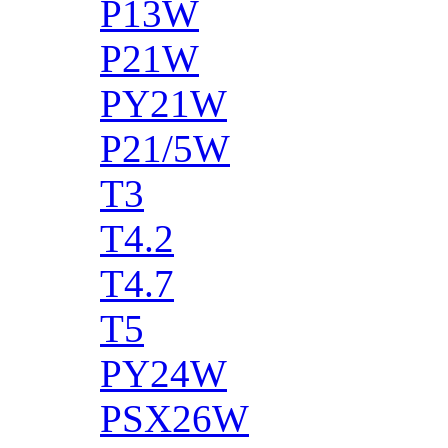
P13W
P21W
PY21W
P21/5W
T3
T4.2
T4.7
T5
PY24W
PSX26W