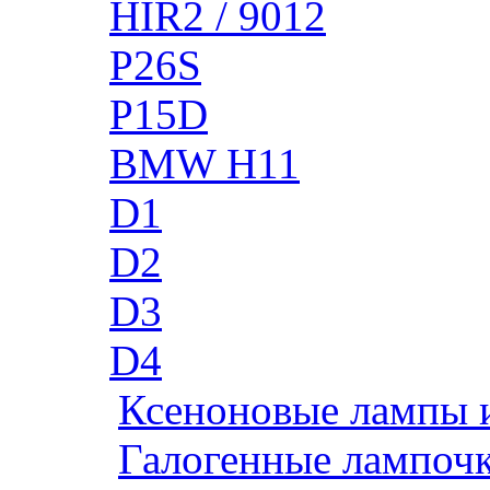
HIR2 / 9012
P26S
P15D
BMW H11
D1
D2
D3
D4
Ксеноновые лампы 
Галогенные лампоч