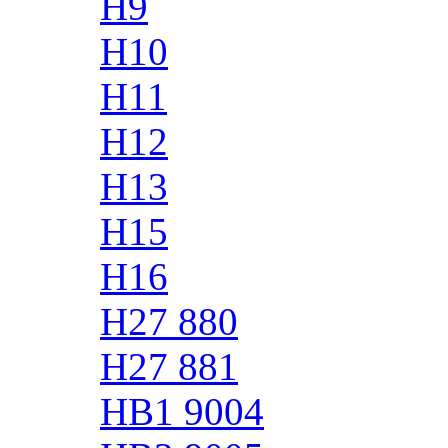
H9
H10
H11
H12
H13
H15
H16
H27 880
H27 881
HB1 9004