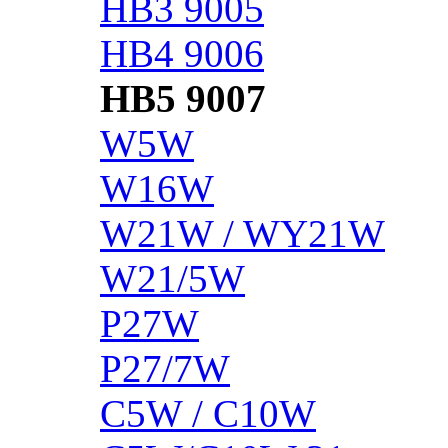
HB3 9005
HB4 9006
HB5 9007
W5W
W16W
W21W / WY21W
W21/5W
P27W
P27/7W
C5W / C10W