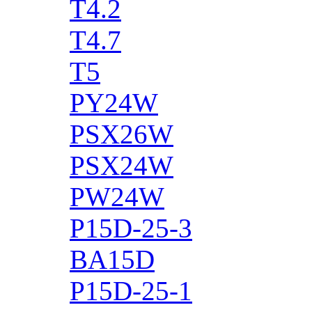
T4.2
T4.7
T5
PY24W
PSX26W
PSX24W
PW24W
P15D-25-3
BA15D
P15D-25-1