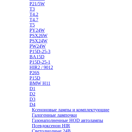
P21/5W
T3
T4.2
T4.7
T5
PY24W
PSX26W
PSX24W
PW24W
P15D-25-3
BA15D
P15D-25-1
HIR2 / 9012
P26S
P15D
BMW H11
D1
D2
D3
D4
Ксеноновые лампы и комплектующие
Галогенные лампочки
Газонаполненные HOD автолампы
Псевдоксенон HIR
Cветодиодные 24B