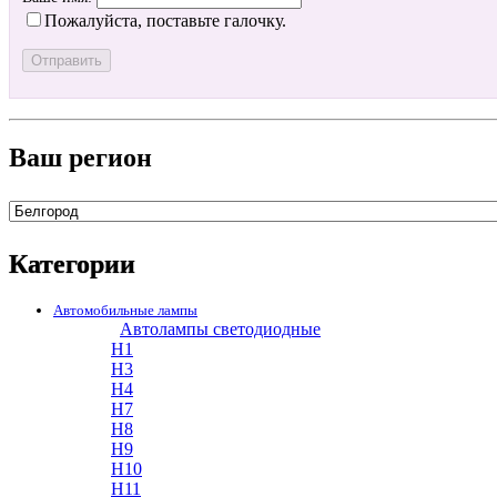
Пожалуйста, поставьте галочку.
Ваш регион
Категории
Автомобильные лампы
Автолампы светодиодные
H1
H3
H4
H7
H8
H9
H10
H11