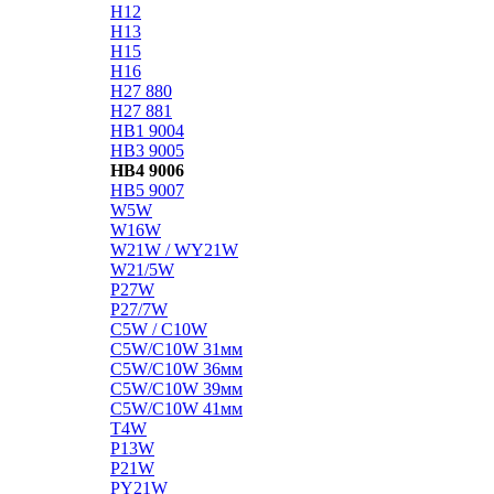
H12
H13
H15
H16
H27 880
H27 881
HB1 9004
HB3 9005
HB4 9006
HB5 9007
W5W
W16W
W21W / WY21W
W21/5W
P27W
P27/7W
C5W / C10W
C5W/C10W 31мм
C5W/C10W 36мм
C5W/C10W 39мм
C5W/C10W 41мм
T4W
P13W
P21W
PY21W