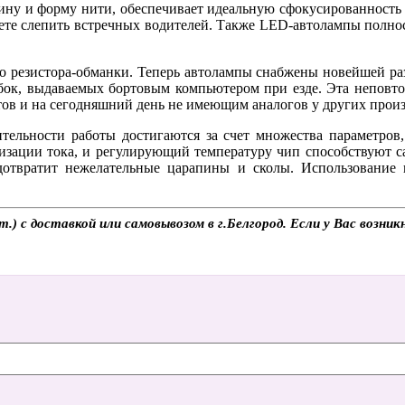
ну и форму нити, обеспечивает идеальную сфокусированность с
дете слепить встречных водителей. Также LED-автолампы полнос
о резистора-обманки. Теперь автолампы снабжены новейшей раз
, выдаваемых бортовым компьютером при езде. Эта неповтор
ов и на сегодняшний день не имеющим аналогов у других произ
тельности работы достигаются за счет множества параметров
изации тока, и регулирующий температуру чип способствуют с
дотвратит нежелательные царапины и сколы. Использование
.) с доставкой или самовывозом в г.Белгород. Если у Вас возни