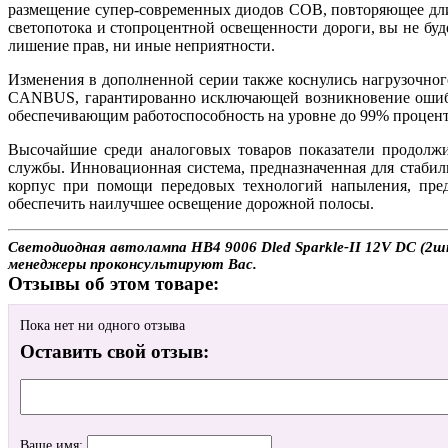
размещение супер-современных диодов COB, повторяющее дли
светопотока и стопроцентной освещенности дороги, вы не бу
лишение прав, ни иные неприятности.
Изменения в дополненной серии также коснулись нагрузочног
CANBUS, гарантированно исключающей возникновение ошибок
обеспечивающим работоспособность на уровне до 99% процент
Высочайшие среди аналоговых товаров показатели продолжи
службы. Инновационная система, предназначенная для стабил
корпус при помощи передовых технологий напыления, пре
обеспечить наилучшее освещение дорожной полосы.
Светодиодная автолампа HB4 9006 Dled Sparkle-II 12V DC (2шт
менеджеры проконсультируют Вас.
Отзывы об этом товаре:
Пока нет ни одного отзыва
Оставить свой отзыв:
Ваше имя: