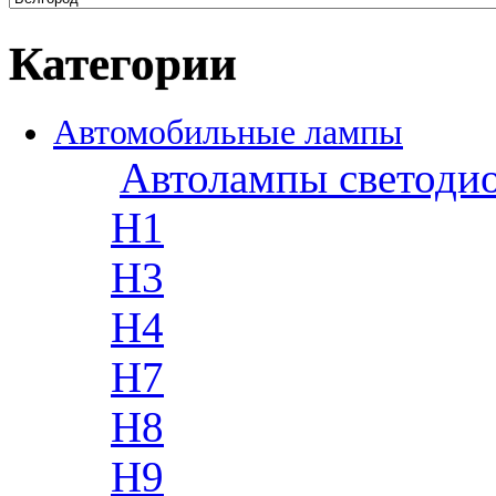
Категории
Автомобильные лампы
Автолампы светоди
H1
H3
H4
H7
H8
H9