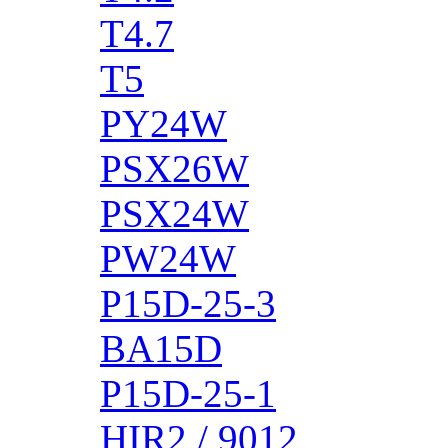
T4.7
T5
PY24W
PSX26W
PSX24W
PW24W
P15D-25-3
BA15D
P15D-25-1
HIR2 / 9012