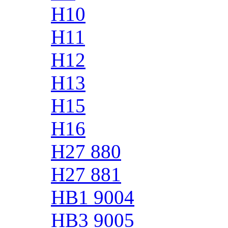
H10
H11
H12
H13
H15
H16
H27 880
H27 881
HB1 9004
HB3 9005