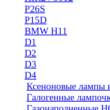
P26S
P15D
BMW H11
D1
D2
D3
D4
Ксеноновые лампы 
Галогенные лампоч
Газонаполненные H