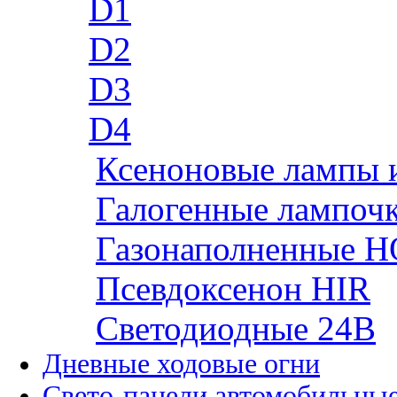
D1
D2
D3
D4
Ксеноновые лампы 
Галогенные лампоч
Газонаполненные H
Псевдоксенон HIR
Cветодиодные 24B
Дневные ходовые огни
Свето-панели автомобильны