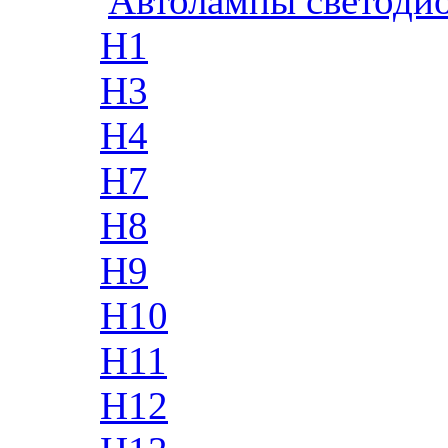
Автолампы светоди
H1
H3
H4
H7
H8
H9
H10
H11
H12