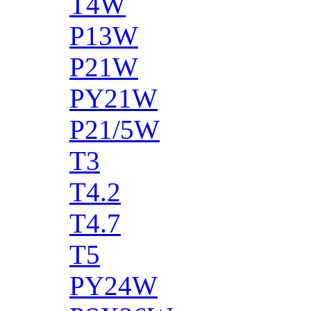
T4W
P13W
P21W
PY21W
P21/5W
T3
T4.2
T4.7
T5
PY24W