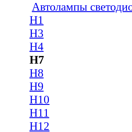
Автолампы светоди
H1
H3
H4
H7
H8
H9
H10
H11
H12