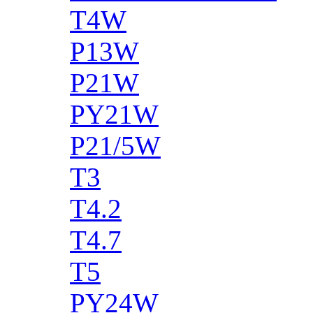
T4W
P13W
P21W
PY21W
P21/5W
T3
T4.2
T4.7
T5
PY24W