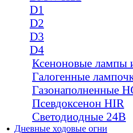
D1
D2
D3
D4
Ксеноновые лампы 
Галогенные лампоч
Газонаполненные H
Псевдоксенон HIR
Cветодиодные 24B
Дневные ходовые огни