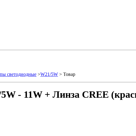
пы светодиодные
>
W21/5W
> Товар
5W - 11W + Линза CREE (красн