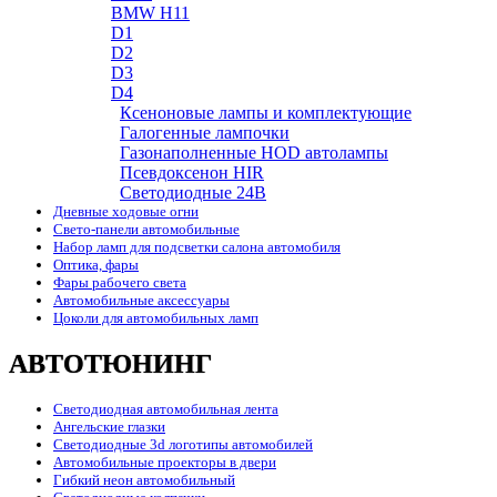
BMW H11
D1
D2
D3
D4
Ксеноновые лампы и комплектующие
Галогенные лампочки
Газонаполненные HOD автолампы
Псевдоксенон HIR
Cветодиодные 24B
Дневные ходовые огни
Свето-панели автомобильные
Набор ламп для подсветки салона автомобиля
Оптика, фары
Фары рабочего света
Автомобильные аксессуары
Цоколи для автомобильных ламп
АВТОТЮНИНГ
Светодиодная автомобильная лента
Ангельские глазки
Светодиодные 3d логотипы автомобилей
Автомобильные проекторы в двери
Гибкий неон автомобильный