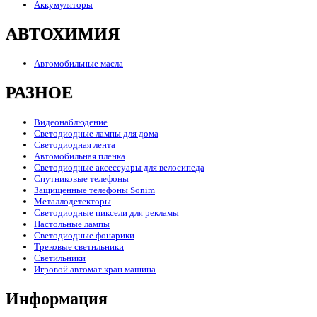
Аккумуляторы
АВТОХИМИЯ
Автомобильные масла
РАЗНОЕ
Видеонаблюдение
Светодиодные лампы для дома
Светодиодная лента
Автомобильная пленка
Светодиодные аксессуары для велосипеда
Спутниковые телефоны
Защищенные телефоны Sonim
Металлодетекторы
Светодиодные пиксели для рекламы
Настольные лампы
Светодиодные фонарики
Трековые светильники
Светильники
Игровой автомат кран машина
Информация