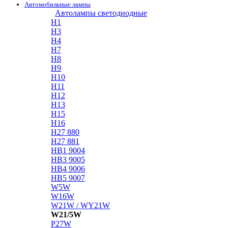
Автомобильные лампы
Автолампы светодиодные
H1
H3
H4
H7
H8
H9
H10
H11
H12
H13
H15
H16
H27 880
H27 881
HB1 9004
HB3 9005
HB4 9006
HB5 9007
W5W
W16W
W21W / WY21W
W21/5W
P27W