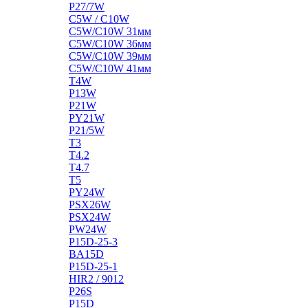
P27/7W
C5W / C10W
C5W/C10W 31мм
C5W/C10W 36мм
C5W/C10W 39мм
C5W/C10W 41мм
T4W
P13W
P21W
PY21W
P21/5W
T3
T4.2
T4.7
T5
PY24W
PSX26W
PSX24W
PW24W
P15D-25-3
BA15D
P15D-25-1
HIR2 / 9012
P26S
P15D