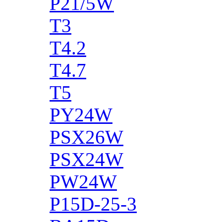
P21/5W
T3
T4.2
T4.7
T5
PY24W
PSX26W
PSX24W
PW24W
P15D-25-3