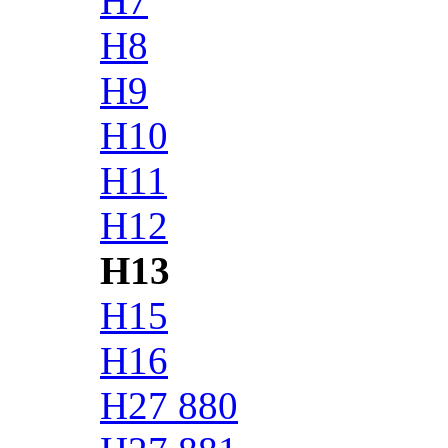
H7
H8
H9
H10
H11
H12
H13
H15
H16
H27 880