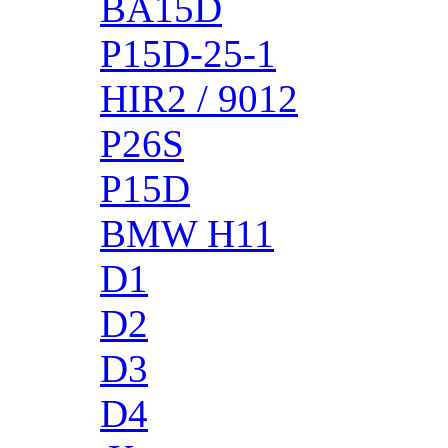
BA15D
P15D-25-1
HIR2 / 9012
P26S
P15D
BMW H11
D1
D2
D3
D4