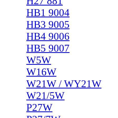
H27 881
HB1 9004
HB3 9005
HB4 9006
HB5 9007
W5W
W16W
W21W / WY21W
W21/5W
P27W