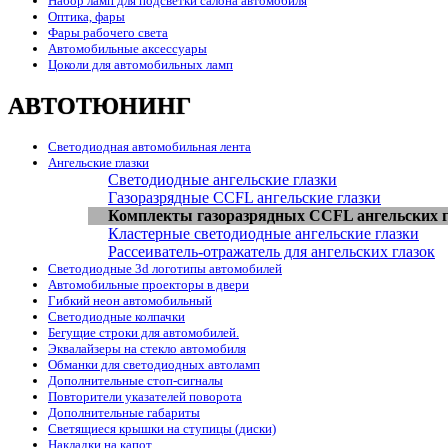
Набор ламп для подсветки салона автомобиля
Оптика, фары
Фары рабочего света
Автомобильные аксессуары
Цоколи для автомобильных ламп
АВТОТЮНИНГ
Светодиодная автомобильная лента
Ангельские глазки
Светодиодные ангельские глазки
Газоразрядные CCFL ангельские глазки
Комплекты газоразрядных CCFL ангельских г
Кластерные светодиодные ангельские глазки
Рассеиватель-отражатель для ангельских глазок
Светодиодные 3d логотипы автомобилей
Автомобильные проекторы в двери
Гибкий неон автомобильный
Светодиодные колпачки
Бегущие строки для автомобилей.
Эквалайзеры на стекло автомобиля
Обманки для светодиодных автоламп
Дополнительные стоп-сигналы
Повторители указателей поворота
Дополнительные габариты
Светящиеся крышки на ступицы (диски)
Накладки на капот