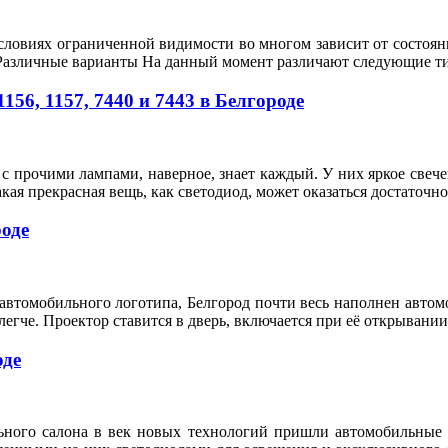
условиях ограниченной видимости во многом зависит от состо
. Различные варианты На данный момент различают следующие т
6, 1157, 7440 и 7443 в Белгороде
 прочими лампами, наверное, знает каждый. У них яркое свече
кая прекрасная вещь, как светодиод, может оказаться достаточ
оде
втомобильного логотипа, Белгород почти весь наполнен автомоб
 легче. Проектор ставится в дверь, включается при её открывании
оде
ьного салона в век новых технологий пришли автомобильные 