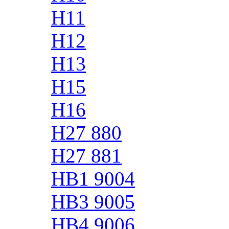
H11
H12
H13
H15
H16
H27 880
H27 881
HB1 9004
HB3 9005
HB4 9006