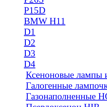
P15D
BMW H11
D1
D2
D3
D4
Ксеноновые лампы 
Галогенные лампоч
Газонаполненные H
Псевдоксенон HIR