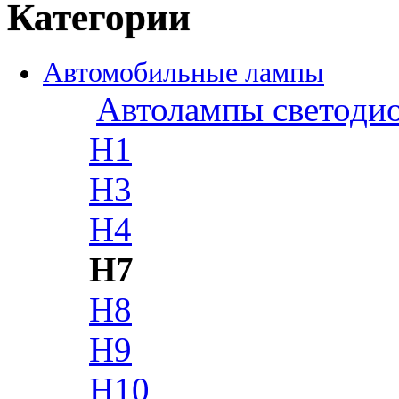
Категории
Автомобильные лампы
Автолампы светоди
H1
H3
H4
H7
H8
H9
H10