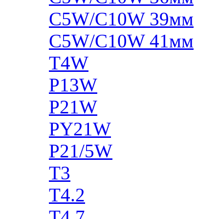
C5W/C10W 39мм
C5W/C10W 41мм
T4W
P13W
P21W
PY21W
P21/5W
T3
T4.2
T4.7