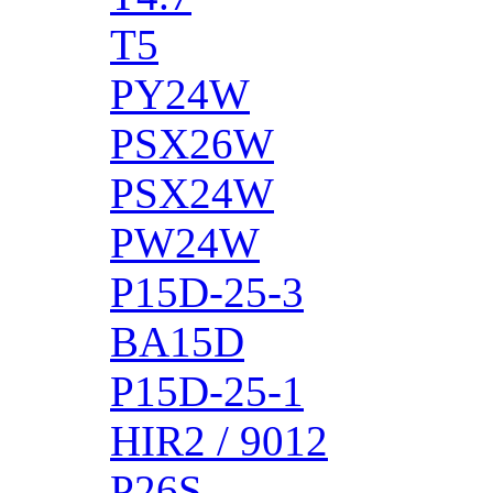
T5
PY24W
PSX26W
PSX24W
PW24W
P15D-25-3
BA15D
P15D-25-1
HIR2 / 9012
P26S