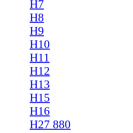
H7
H8
H9
H10
H11
H12
H13
H15
H16
H27 880