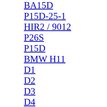
BA15D
P15D-25-1
HIR2 / 9012
P26S
P15D
BMW H11
D1
D2
D3
D4