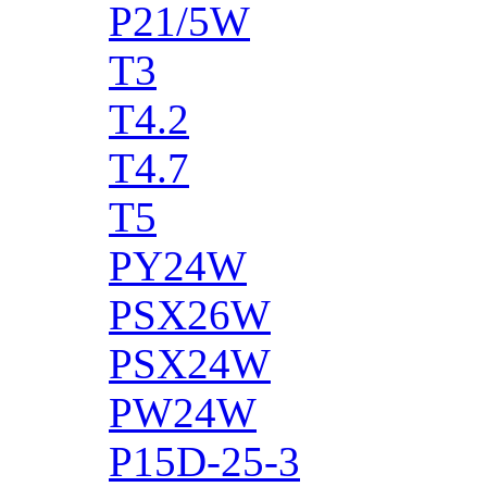
P21/5W
T3
T4.2
T4.7
T5
PY24W
PSX26W
PSX24W
PW24W
P15D-25-3