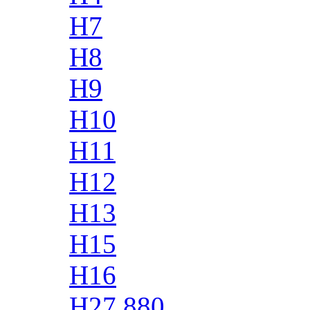
H7
H8
H9
H10
H11
H12
H13
H15
H16
H27 880