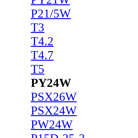
P21/5W
T3
T4.2
T4.7
T5
PY24W
PSX26W
PSX24W
PW24W