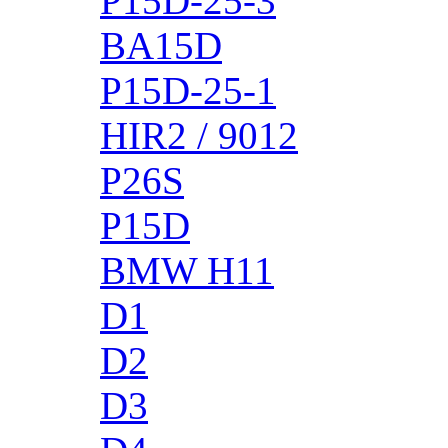
P15D-25-3
BA15D
P15D-25-1
HIR2 / 9012
P26S
P15D
BMW H11
D1
D2
D3