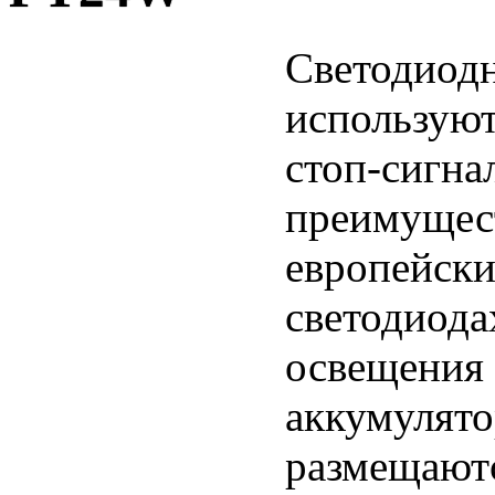
Светод
использую
стоп-си
преимуще
европейск
светодио
освещени
аккумулято
размеща