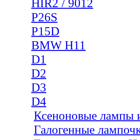
HIR2 / 9012
P26S
P15D
BMW H11
D1
D2
D3
D4
Ксеноновые лампы 
Галогенные лампоч