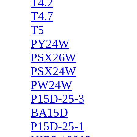
T4.2
T4.7
T5
PY24W
PSX26W
PSX24W
PW24W
P15D-25-3
BA15D
P15D-25-1