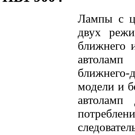
Лампы с ц
двух режи
ближнего и
автолам
ближнего-д
модели и б
автоламп 
потребл
следовател