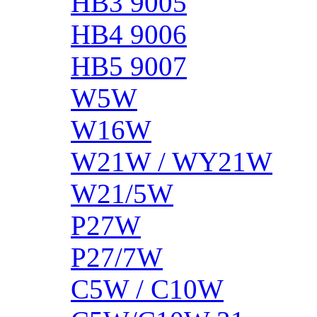
HB3 9005
HB4 9006
HB5 9007
W5W
W16W
W21W / WY21W
W21/5W
P27W
P27/7W
C5W / C10W