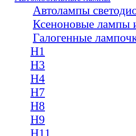
Автолампы светоди
Ксеноновые лампы 
Галогенные лампоч
H1
H3
H4
H7
H8
H9
H11