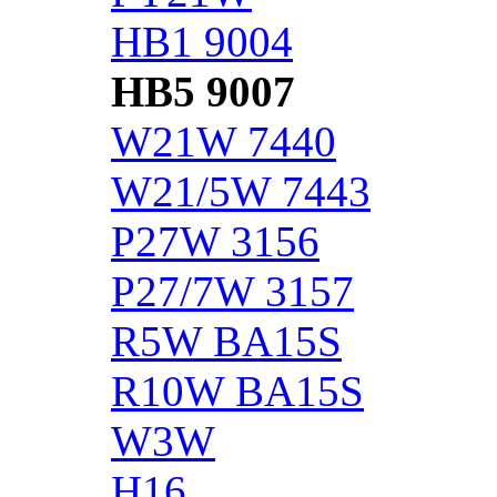
HB1 9004
HB5 9007
W21W 7440
W21/5W 7443
P27W 3156
P27/7W 3157
R5W BA15S
R10W BA15S
W3W
H16