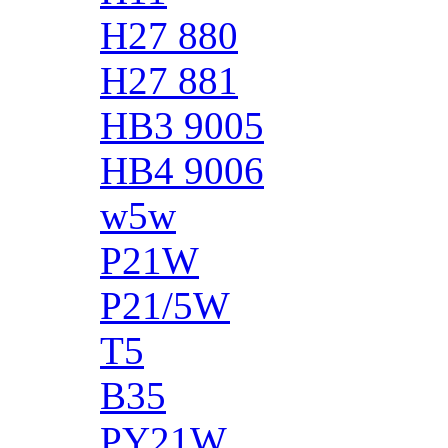
H27 880
H27 881
HB3 9005
HB4 9006
w5w
P21W
P21/5W
T5
B35
PY21W