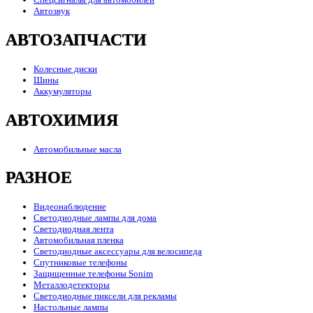
Автозвук
АВТОЗАПЧАСТИ
Колесные диски
Шины
Аккумуляторы
АВТОХИМИЯ
Автомобильные масла
РАЗНОЕ
Видеонаблюдение
Светодиодные лампы для дома
Светодиодная лента
Автомобильная пленка
Светодиодные аксессуары для велосипеда
Спутниковые телефоны
Защищенные телефоны Sonim
Металлодетекторы
Светодиодные пиксели для рекламы
Настольные лампы