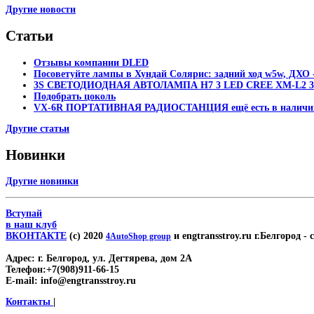
Другие новости
Статьи
Отзывы компании DLED
Посоветуйте лампы в Хундай Солярис: задний ход w5w, ДХО -
3S СВЕТОДИОДНАЯ АВТОЛАМПА H7 3 LED CREE XM-L2 30
Подобрать цоколь
VX-6R ПОРТАТИВНАЯ РАДИОСТАНЦИЯ ещё есть в наличи
Другие статьи
Новинки
Другие новинки
Вступай
в наш клуб
ВКОНТАКТЕ
(c) 2020
и engtransstroy.ru г.Белгород
- 
4AutoShop group
Адрес:
г. Белгород, ул. Дегтярева, дом 2А
Телефон:
+7(908)911-66-15
E-mail:
info@engtransstroy.ru
Контакты
|