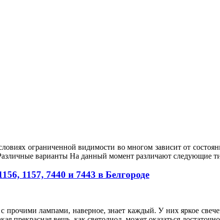
условиях ограниченной видимости во многом зависит от состо
. Различные варианты На данный момент различают следующие т
6, 1157, 7440 и 7443 в Белгороде
 прочими лампами, наверное, знает каждый. У них яркое свече
кая прекрасная вещь, как светодиод, может оказаться достаточ