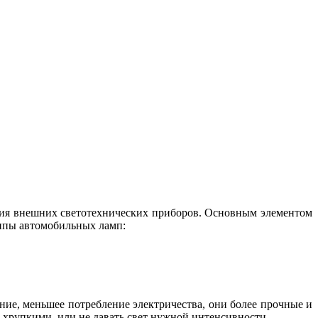
яния внешних светотехнических приборов. Основным элементом
ипы автомобильных ламп:
ние, меньшее потребление электричества, они более прочные и
но хрупкими, или не давать свет нужной интенсивности.