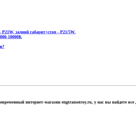
 P21W, задний габарит+стоп - P21/5W.
00-10000K
и?
современный интернет-магазин engtransstroy.ru, у нас вы найдете вс