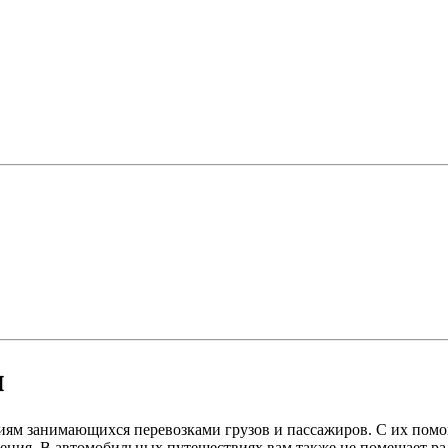
и
иям занимающихся перевозками грузов и пассажиров. С их помо
ния. В автомобильных путешествиях вам также не помешает рад