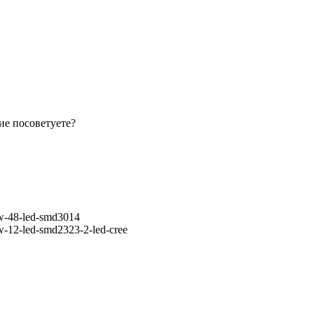
ие посоветуете?
1w-48-led-smd3014
1w-12-led-smd2323-2-led-cree