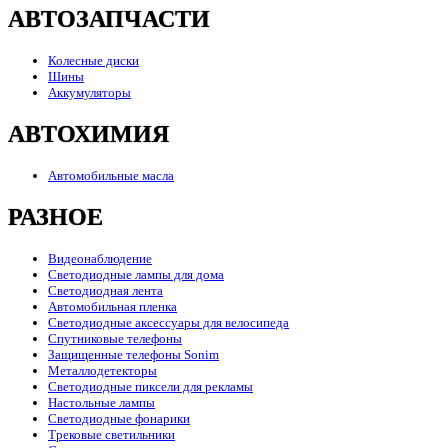
АВТОЗАПЧАСТИ
Колесные диски
Шины
Аккумуляторы
АВТОХИМИЯ
Автомобильные масла
РАЗНОЕ
Видеонаблюдение
Светодиодные лампы для дома
Светодиодная лента
Автомобильная пленка
Светодиодные аксессуары для велосипеда
Спутниковые телефоны
Защищенные телефоны Sonim
Металлодетекторы
Светодиодные пиксели для рекламы
Настольные лампы
Светодиодные фонарики
Трековые светильники