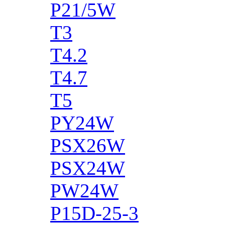
P21/5W
T3
T4.2
T4.7
T5
PY24W
PSX26W
PSX24W
PW24W
P15D-25-3