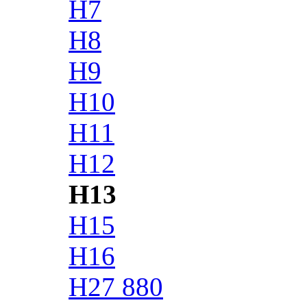
H7
H8
H9
H10
H11
H12
H13
H15
H16
H27 880