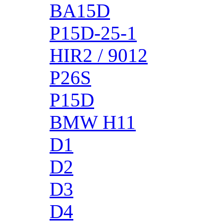
BA15D
P15D-25-1
HIR2 / 9012
P26S
P15D
BMW H11
D1
D2
D3
D4